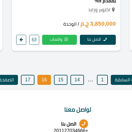
بمقدم 5%
اكتوبر وزايد
3,850,000 ج.م
/ الوحدة
اتصل بنا
واتساب
…
السابقة
1
14
15
16
17
الصفحة 
تواصل معنا
اتصل بنا
+201127034666