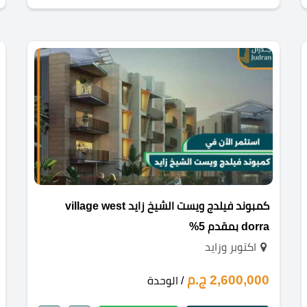
كمبوند فيلدج ويست الشيخ زايد village west
dorra بمقدم 5%
اكتوبر وزايد
2,600,000 ج.م
/ الوحدة