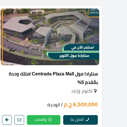
سنترادا مول Centrada Plaza Mall امتلك وحدة
بمُقدم 5%
اكتوبر وزايد
6,500,000 ج.م
/ الوحدة
اتصل بنا
واتساب