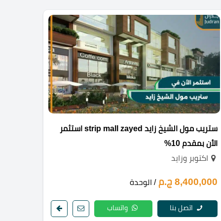
ستريب مول الشيخ زايد strip mall zayed استثمر
الأن بمقدم 10%
اكتوبر وزايد
8,400,000 ج.م
/ الوحدة
اتصل بنا
واتساب