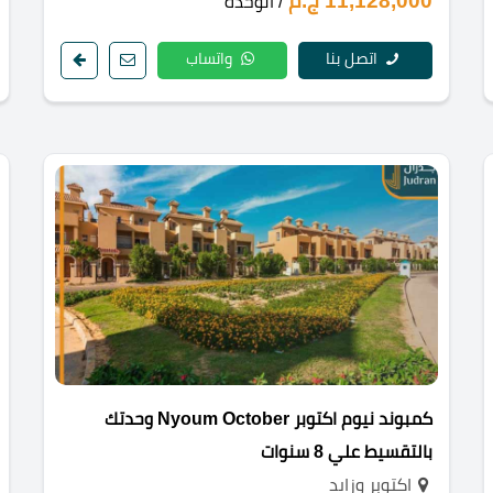
11,128,000 ج.م
/ الوحدة
اتصل بنا
واتساب
كمبوند نيوم اكتوبر Nyoum October وحدتك
بالتقسيط علي 8 سنوات
اكتوبر وزايد