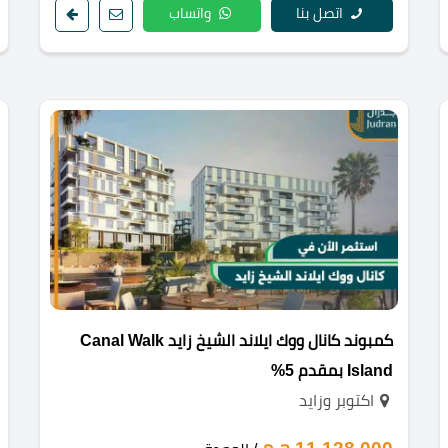
اتصل بنا
واتساب
كمبوند كانال ووك ايلاند الشيخ زايد Canal Walk
Island بمقدم 5%
اكتوبر وزايد