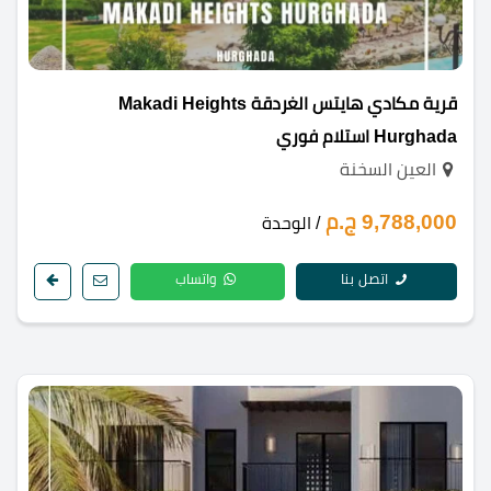
قرية مكادي هايتس الغردقة Makadi Heights
Hurghada استلام فوري
العين السخنة
9,788,000 ج.م
/ الوحدة
اتصل بنا
واتساب