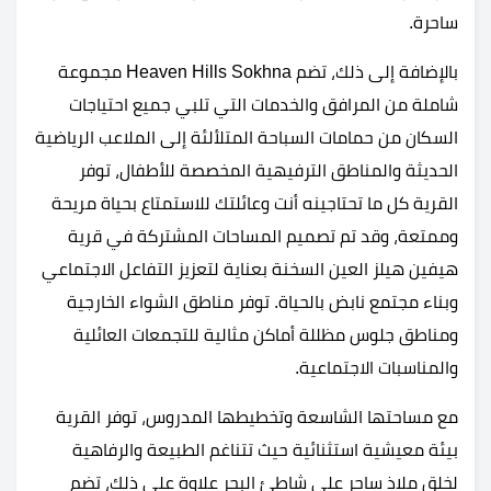
ساحرة.
بالإضافة إلى ذلك، تضم Heaven Hills Sokhna مجموعة
شاملة من المرافق والخدمات التي تلبي جميع احتياجات
السكان من حمامات السباحة المتلألئة إلى الملاعب الرياضية
الحديثة والمناطق الترفيهية المخصصة للأطفال، توفر
القرية كل ما تحتاجينه أنت وعائلتك للاستمتاع بحياة مريحة
وممتعة، وقد تم تصميم المساحات المشتركة في قرية
هيفين هيلز العين السخنة بعناية لتعزيز التفاعل الاجتماعي
وبناء مجتمع نابض بالحياة. توفر مناطق الشواء الخارجية
ومناطق جلوس مظللة أماكن مثالية للتجمعات العائلية
والمناسبات الاجتماعية.
مع مساحتها الشاسعة وتخطيطها المدروس، توفر القرية
بيئة معيشية استثنائية حيث تتناغم الطبيعة والرفاهية
لخلق ملاذ ساحر على شاطئ البحر علاوة على ذلك، تضم