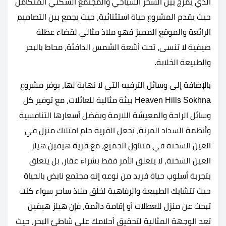
الذي يمزج بين السحر السياحي والمجتمع السكني المتكامل
حيث يقدم المشروع حياة استثنائية، حيث يجمع بين التصاميم
الرائعة والموقع المميز فهو ملاذ مثالي لقضاء عطلة
صيفية لا تنسى، تحت أشعة الشمس الدافئة، محاط بالبحر
والطبيعة الخلابة.
بالإضافة إلى وسائل الترفيه التي لا نهاية لها، يوفر مشروع
Heaven Hills Sokhna بيئة مثالية للعائلات، مع توفير كل
وسائل الراحة والمعيشة اللازمة وبفضل أسعارها التنافسية
وأنظمة السداد المرنة، تجعل القرية حلم امتلاك منزل في
العين السخنة في متناول الجميع، مع قرية هيفين هيلز
العين السخنة، لا يتعلق الأمر فقط بشراء عقار، بل يتعلق
بتجربة أسلوب حياة فريد من نوعه إنه مجتمع نابض بالحياة
حيث تتشابك الطبيعة والرفاهية لخلق ملاذ ساحر سواء كنت
تبحث عن منزل للعطلات أو إقامة دائمة، فإن هيلز هيفين
تعد الوجهة المثالية لتحقيق أحلامك على شاطئ البحر، حيث