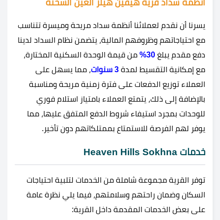
انظمة سداد قرية هيفين هيلز العين السخنة
يسرنا أن نقدم لعملائنا أنظمة سداد مريحة وميسرة تتناسب
مع احتياجاتهم وظروفهم المالية، يتضمن نظام السداد لدينا
دفع مقدم يبلغ
30%
من قيمة الوحدة السكنية المختارة،
مع إمكانية التقسيط لمدة
3 سنوات
، مما يسهل على
العملاء توزيع الدفعات على فترة زمنية مريحة ومناسبة
بالإضافة إلى ذلك، يتمتع العملاء بامتياز استلام فوري
للوحدات بمجرد استيفاء شروط الدفع المتفق عليها، مما
يوفر لهم الفرصة للاستمتاع بممتلكاتهم دون تأخير.
خدمات Heaven Hills Sokhna
توفر القرية مجموعة شاملة من الخدمات لتلبية احتياجات
السكان وضمان راحتهم وسلامتهم، فيما يلي نظرة عامة
على بعض الخدمات المقدمة داخل القرية: