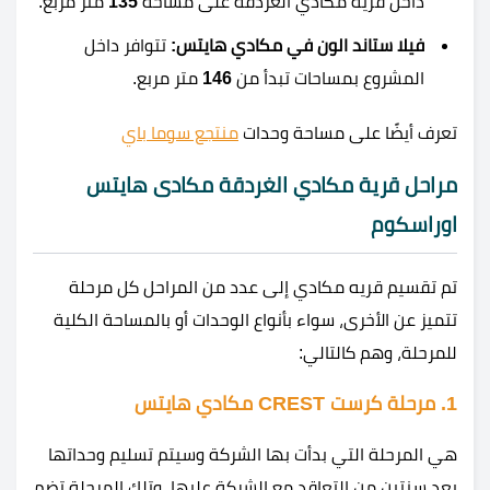
داخل قرية مكادي الغردقة على مساحة
135
متر مربع.
فيلا ستاند الون في مكادي هايتس:
تتوافر داخل
المشروع بمساحات تبدأ من
146
متر مربع.
تعرف أيضًا على مساحة وحدات
منتجع سوما باي
مراحل
قرية مكادي الغردقة مكادى هايتس
اوراسكوم
تم تقسيم قريه مكادي إلى عدد من المراحل كل مرحلة
تتميز عن الأخرى، سواء بأنواع الوحدات أو بالمساحة الكلية
للمرحلة، وهم كالتالي:
1. مرحلة كرست CREST مكادي هايتس
هي المرحلة التي بدأت بها الشركة وسيتم تسليم وحداتها
بعد سنتين من التعاقد مع الشركة عليها، وتلك المرحلة تضم