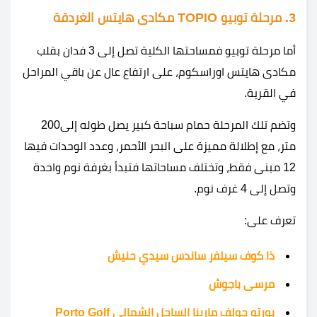
3. مرحلة توبيو TOPIO مكادى هايتس الغردقة
أما مرحلة توبيو فمساحتها الكلية تصل إلى 3 فدان بقلب
مكادى هايتس اوراسكوم، على ارتفاع عال عن باقي المراحل
في القرية.
وتضم تلك المرحلة حمام سباحة كبير يصل طوله إلى200
متر، مع إطلالة مميزة على البحر الأحمر، وعدد الوحدات فيها
12 مبنى فقط، وتختلف مساحاتها فتبدأ بغرفة نوم واحدة
وتصل إلى 4 غرف نوم.
تعرف على:
ذا كوف سيلفر ساندس سيدي حنيش
مرسى باجوش
بورتو جولف مارينا الساحل الشمالي Porto Golf