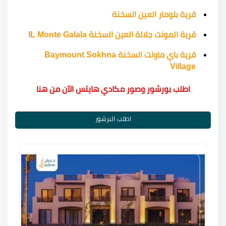
قرية بلومار العين السخنة
قرية المونت جلالة العين السخنة IL Monte Galala
قرية باي ماونت السخنة Baymount Sokhna
Village
اطلب بورشور وصور مكادي هايتس الآن من هنا
اطلب البرشور