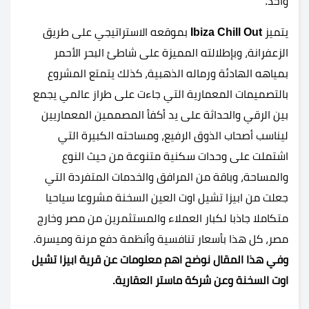
واحد.
يتميز
Ibiza Chill Out
بموقعه الاستراتيجي على طريق
الزعفرانة، وبإطلالته المميزة على شاطئ البحر الأحمر
بمياهه الهادئة ورماله الذهبية، كذلك يتمتع المشروع
بالتصميمات المعمارية التي جاءت على طراز عالمي يجمع
بين الرقي والحداثة على يد أكفأ المصممين المعماريين
ليناسب أصحاب الذوق الرفيع، ومساحته الكبيرة التي
اشتملت على وحدات سكنية متنوعة من حيث النوع
والمساحة، وباقة من المرافق والخدمات المتفردة التي
جعلت من ابيزا تشيل اوت العين السخنة مشروعا سياحيا
متكاملا جاذبا لكبار العملاء والمستثمرين من مصر وخارج
مصر، كل هذا بأسعار تنافسية وأنظمة دفع مرنة وميسرة.
وفي هذا المقال نوضح اهم معلومات عن قرية ابيزا تشيل
اوت السخنة وعن شركة ماستر العقارية.