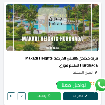
قرية مكادي هايتس الغردقة Makadi Heights
Hurghada استلام فوري
العين السخنة
9,788,000 ج.م
/ الوحدة
تواصل معنا
اتصل بنا
واتساب