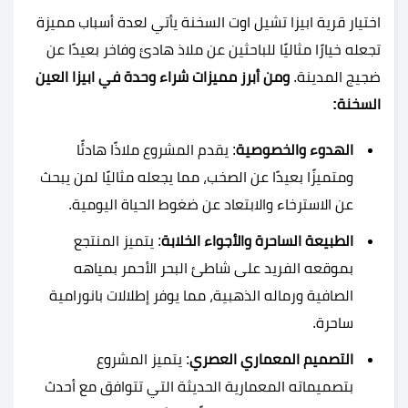
اختيار قرية ابيزا تشيل اوت السخنة يأتي لعدة أسباب مميزة
تجعله خيارًا مثاليًا للباحثين عن ملاذ هادئ وفاخر بعيدًا عن
ضجيج المدينة.
ومن أبرز مميزات شراء وحدة في ابيزا العين
السخنة:
الهدوء والخصوصية
: يقدم المشروع ملاذًا هادئًا
ومتميزًا بعيدًا عن الصخب، مما يجعله مثاليًا لمن يبحث
عن الاسترخاء والابتعاد عن ضغوط الحياة اليومية.
الطبيعة الساحرة والأجواء الخلابة
: يتميز المنتجع
بموقعه الفريد على شاطئ البحر الأحمر بمياهه
الصافية ورماله الذهبية، مما يوفر إطلالات بانورامية
ساحرة.
التصميم المعماري العصري
: يتميز المشروع
بتصميماته المعمارية الحديثة التي تتوافق مع أحدث