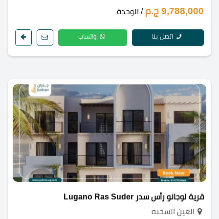
9,788,000 ج.م
/ الوحدة
اتصل بنا
واتساب
قرية لوجانو رأس سدر Lugano Ras Suder
العين السخنة