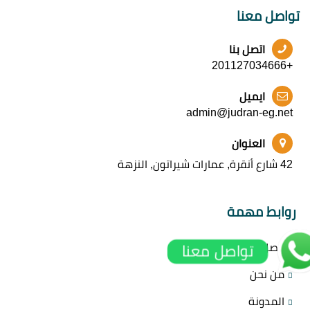
تواصل معنا
اتصل بنا
+201127034666
ايميل
admin@judran-eg.net
العنوان
42 شارع أنقرة, عمارات شيراتون, النزهة
روابط مهمة
اتصل بنا
تواصل معنا
من نحن
المدونة