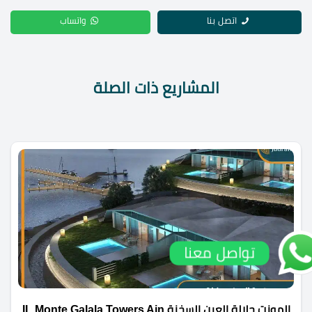
اتصل بنا
واتساب
المشاريع ذات الصلة
تواصل معنا
المونت جلالة العين السخنة IL Monte Galala Towers Ain