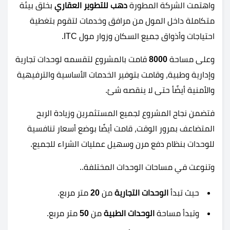
واهتمت الشركة المطورة
دهب للتطوير العقاري
بخلق بيئة
متكاملة داخل المول من مرافق وخدمات لتقوم بتغطية
احتياجات وأذواق جميع السكان وزوار مول ITC.
وعلى مساحة
8000
قامت بالمشروع لتقسمه لوحدات تجارية
وإدارية وطبية، وقامت بتوفير الخدمات الأساسية والترفيهية
والأمنية أيضًأ حتى لا ينقصه شئ.
فتضمن نجاح المشروع لجميع المستثمرين وزيادة الربح
المتضاعف بمرور الوقت، قامت أيضًا بوضع أسعار تنافسية
للوحدات بنظام دفع مرن وسهيل عمليات الشراء للجميع.
وتنوعت في مساحات الوحدات المختلفة..
حيث تبدأ
الوحدات التجارية
من
20
متر مربع.
وتبدأ مساحة
الوحدات الطبية
من
50
متر مربع.