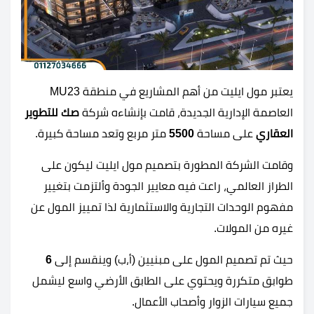
يعتبر مول ايليت من أهم المشاريع في منطقة MU23
العاصمة الإدارية الجديدة، قامت بإنشاءه شركة
صك للتطوير
العقاري
على مساحة
5500
متر مربع وتعد مساحة كبيرة.
وقامت الشركة المطورة بتصميم مول ايليت ليكون على
الطراز العالمي، راعت فيه معايير الجودة وألتزمت بتغيير
مفهوم الوحدات التجارية والاستثمارية لذا تمييز المول عن
غيره من المولات.
حيث تم تصميم المول على مبنيين (أ،ب) وينقسم إلى
6
طوابق متكررة ويحتوي على الطابق الأرضي واسع ليشمل
جميع سيارات الزوار وأصحاب الأعمال.