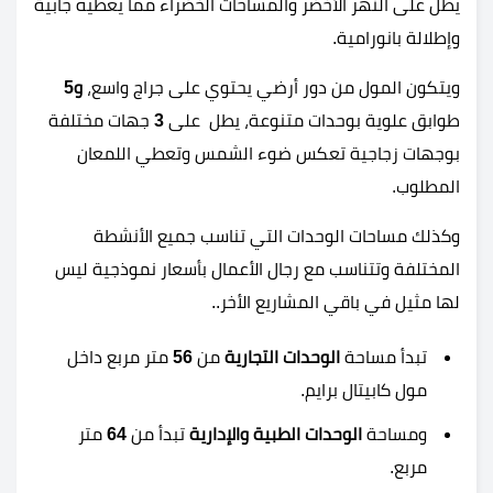
يطل على النهر الأخضر والمساحات الخضراء مما يعطيه جابية
وإطلالة بانورامية.
ويتكون المول من دور أرضي يحتوي على جراج واسع،
و5
طوابق علوية بوحدات متنوعة، يطل على
3
جهات مختلفة
بوجهات زجاجية تعكس ضوء الشمس وتعطي اللمعان
المطلوب.
وكذلك مساحات الوحدات التي تناسب جميع الأنشطة
المختلفة وتتناسب مع رجال الأعمال بأسعار نموذجية ليس
لها مثيل في باقي المشاريع الأخر..
تبدأ مساحة
الوحدات التجارية
من
56
متر مربع داخل
مول كابيتال برايم.
ومساحة
الوحدات الطبية والإدارية
تبدأ من
64
متر
مربع.