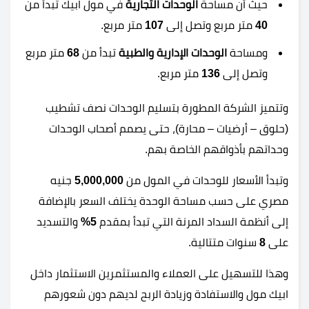
حيث أن مساحة
الوحدات التجارية
في مول ابيك تبدأ من
40
متر مربع وتصل إلى
107
متر مربع.
ومساحة
الوحدات الإدارية والطبية
تبدأ من
68
متر مربع
وتصل إلى
136
متر مربع.
وتتميز الشركة المطورة بتسليم الوحدات نصف تشطيب
(حلوق – أرضيات – محارة)، حتى يصمم أصحاب الوحدات
وحداتهم بأذواقهم الخاصة بهم.
وتبدأ الأسعار للوحدات في المول من
5,000,000
جنيه
مصري على حسب مساحة الوحدة يختلف السعر بالإضافة
إلى أنظمة السداد المرنة التي تبدأ بمقدم
5%
والتسديد
على
8
سنوات متتالية.
وهذا للتسهيل على العملاء والمستثمرين الاستثمار داخل
ابيك مول والاستفادة وزيادة الربح لديهم دون شعورهم