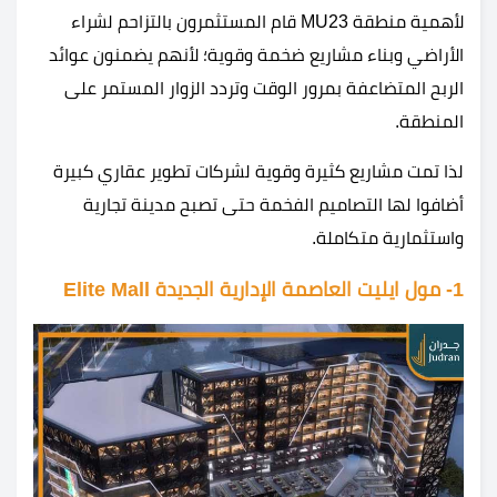
لأهمية منطقة MU23 قام المستثمرون بالتزاحم لشراء
الأراضي وبناء مشاريع ضخمة وقوية؛ لأنهم يضمنون عوائد
الربح المتضاعفة بمرور الوقت وتردد الزوار المستمر على
المنطقة.
لذا تمت مشاريع كثيرة وقوية لشركات تطوير عقاري كبيرة
أضافوا لها التصاميم الفخمة حتى تصبح مدينة تجارية
واستثمارية متكاملة.
1- مول ايليت العاصمة الإدارية الجديدة Elite Mall