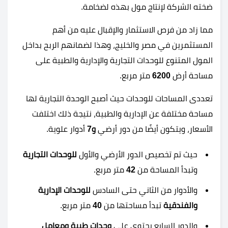
ضخته الشركة لإنتاج مول بهذه لضخامة.
مما زاد من فرص الاستثمار والإقبال عليه من أهم
المستثمرين في مصر والخليج، وهذا لضمانهم الربح بداخل
المول المتنوع للوحدات التجارية والإدارية والطبية على
مساحة أرض
6200
متر مربع.
تعددى المساحات للوحدات حيث أصبح الوحدة التجارية لها
مساحة مختلفة عن الإدارية والطبية، نتيجة ذلك اختلفت
الأسعار، ويتكون أيضًا من دور أرضي
و7
أدوار علوية.
حيث تم تخصيص الدور الأرضي والأول
للوحدات التجارية
وتبدأ المساحة من
42
متر مربع.
والأدوار من الثاني حتى السادس
للوحدات الإدارية
والفندقية
تبدأ مساحتها من
40
متر مربع.
والدور السابع يحتوي على
وحدات طبية ومعامل