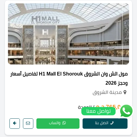
مول اتش وان الشروق H1 Mall El Shorouk تفاصيل أسعار
وحجز 2026
مدينة الشروق
765,000 ج.م
/ الوحدة
تواصل معنا
اتصل بنا
واتساب