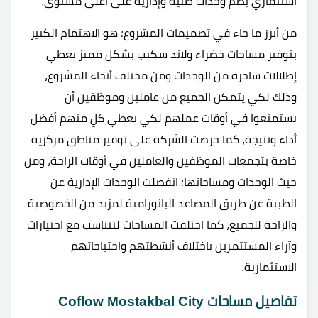
استثماري يضم وحدات طبية وإدارية على أعلى مستوى.
من أبرز ما جاء في تصميمات المشروع؛ هو الاهتمام الكبير
بتوفير مساحات خضراء ولاند سكيب بشكل مميز يعطي
إطلالات ساحرة من الوحدات ومن مختلف أنحاء المشروع،
وذلك لكي يتمكن الجميع من عاملين وموظفين أن
يستمتعوا في أوقات عملهم لكي يعطي كلٍ منهم أفضل
أداء ونتيجة، كما حرصت الشركة على توفير مناطق مركزية
خاصة بتجمعات الموظفين والعاملين في أوقات الراحة، ومن
حيث الوحدات ومساحاتها؛ انفصلت الوحدات الإدارية عن
الطبية عن طريق المصاعد البانورامية لمزيد من الخصوصية
والراحة للجميع، كما اختلفت المساحات لتتناسب مع اختيارات
وآراء المستثمرين باختلاف أنشطتهم واحتياجاتهم
الاستثمارية.
تفاصيل مساحات Coflow Mostakbal City