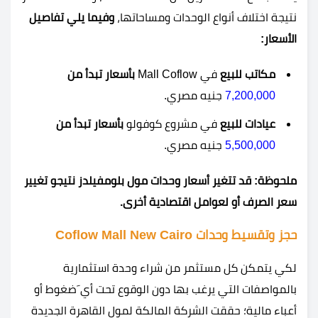
نتيجة اختلاف أنواع الوحدات ومساحاتها،
وفيما يلي تفاصيل
الأسعار:
مكاتب
للبيع
في Mall Coflow
بأسعار تبدأ من
7,200,000
جنيه مصري.
عيادات
للبيع
في مشروع كوفولو
بأسعار تبدأ من
5,500,000
جنيه مصري.
ملحوظة: قد تتغير أسعار وحدات مول بلومفيلدز نتيجو تغيير
سعر الصرف أو لعوامل اقتصادية أخرى.
حجز وتقسيط وحدات Coflow Mall New Cairo
لكي يتمكن كل مستثمر من شراء وحدة استثمارية
بالمواصفات التي يرغب بها دون الوقوع تحت أي َضغوط أو
أعباء مالية؛ حققت الشركة المالكة لمول القاهرة الجديدة