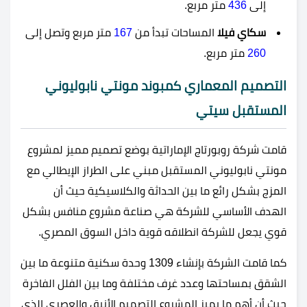
إلى
436
متر مربع.
سكاي فيلا
المساحات تبدأ من
167
متر مربع وتصل إلى
260
متر مربع.
التصميم المعماري كمبوند مونتي نابوليوني
المستقبل سيتي
قامت شركة روبورتاج الإماراتية بوضع تصميم مميز لمشروع
مونتي نابوليوني المستقبل مبني على الطراز الإيطالي مع
المزج بشكل رائع ما بين الحداثة والكلاسيكية حيث أن
الهدف الأساسي للشركة هي صناعة مشروع منافس بشكل
قوي يجعل للشركة انطلاقه قوية داخل السوق المصري.
كما قامت الشركة بإنشاء 1309 وحدة سكنية متنوعة ما بين
الشقق بمساحتها وعدد غرف مختلفة وما بين الفلل الفاخرة
حيث أن أهم ما يميز المشروع التصميم الأنيق والعصري الذي