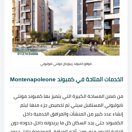
موقع كمبوند ريبورتاج مونتي نابوليوني
الخدمات المتاحة في كمبوند Montenapoleone
من ضمن المساحة الكبيرة التي يتميز بها
كمبوند مونتي
نابوليوني المستقبل سيتي تم تخصيص جزء منها ليتم
إنشاء عدد كبير من المنشآت والمرافق الخدمية داخل
الكمبوند حتى يجد السكان كل ما يريدونه داخل حدوده دون
الحاجة للخروج منه، ومن أهم المرافق الموجودة داخل حدود