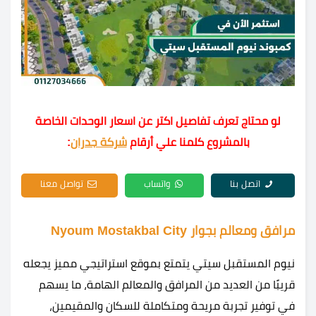
لو محتاج تعرف تفاصيل اكتر عن اسعار الوحدات الخاصة
بالمشروع كلمنا علي أرقام
شركة جدران
:
اتصل بنا
واتساب
تواصل معنا
مرافق ومعالم بجوار Nyoum Mostakbal City
نيوم المستقبل سيتي يتمتع بموقع استراتيجي مميز يجعله
قريبًا من العديد من المرافق والمعالم الهامة، ما يسهم
في توفير تجربة مريحة ومتكاملة للسكان والمقيمين،