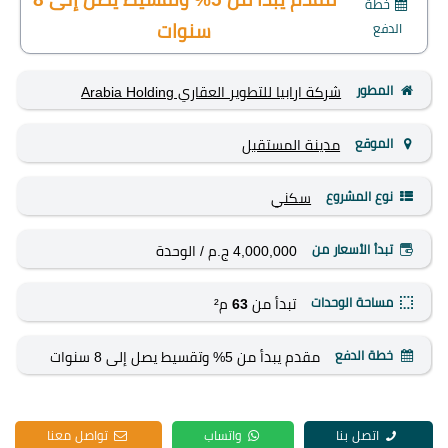
خطة
الدفع
سنوات
المطور
شركة ارابيا للتطوير العقاري Arabia Holding
الموقع
مدينة المستقبل
نوع المشروع
سكني
تبدأ الأسعار من
4,000,000 ج.م
/ الوحدة
مساحة الوحدات
تبدأ من
63
م²
خطة الدفع
مقدم يبدأ من 5% وتقسيط يصل إلى 8 سنوات
اتصل بنا
واتساب
تواصل معنا