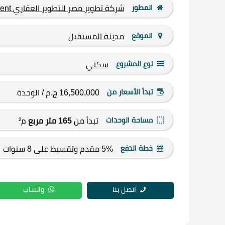
المطور
شركة تطوير مصر للتطوير العقاري Tatweer Misr Development
الموقع
مدينة المستقبل
نوع المشروع
سكني
تبدأ الأسعار من
16,500,000 ج.م
/ الوحدة
مساحة الوحدات
تبدأ من
165 متر مربع
م²
خطة الدفع
5% مقدم وتقسيط على 8 سنوات
اتصل بنا
واتساب