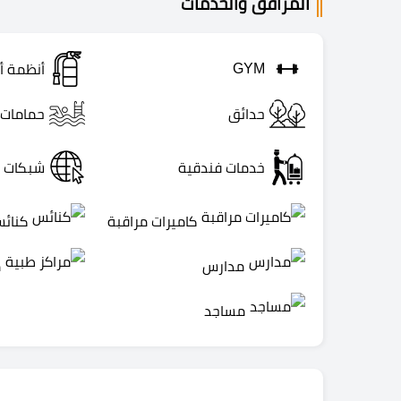
المرافق والخدمات
GYM
أنظمة أ
حدائق
حمامات 
خدمات فندقية
شبكات إ
كاميرات مراقبة
كنائ
مدارس
م
مساجد