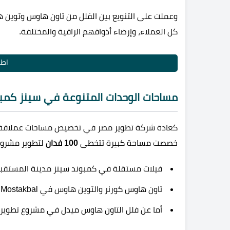
وعملت على التنويع بين الفلل من تاون هاوس وتوين 
كل العملاء، وإرضاء أذواقهم الراقية والمختلفة.
اطل
مساحات الوحدات المتنوعة في سينز كمب
كعادة شركة تطوير مصر في تخصيص مساحات عملاقة لإ
خصصت مساحة كبيرة تتخطى
100 فدان
لتطوير مشروع
فيلات مستقلة في كمبوند سينز مدينة المستقبل
تاون هاوس كورنر والتوين هاوس في Scenes AL Mostakbal بمساحات تبدأ من
أما عن فلل التاون هاوس ميدل في مشروع تطوير