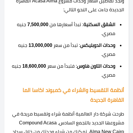
ونجد تفاصيل أسعار وحدات مشروع Acasa Alma القاهرة
الجديدة جاءت على النحو التالي:
الشقق السكنية
: تبدأ أسعارها من
7,500,000
جنيه
مصري.
وحدات الدوبليكس
: تبدأ من سعر
13,000,000
جنيه
مصري.
وحدات التاون هاوس
: فتبدأ من سعر
18,600,000
جنيه
مصري.
أنظمة التقسيط والشراء في كمبوند اكاسا الما
القاهرة الجديدة
طرحت شركة دار العالمية أنظمة شراء وتقسيط مريحة في
مشروعها الجديد بالتجمع السادس، Compound Acasa
Alma New Cairo، تمكنك من شراء وحدتك من خلال سداد