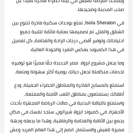
ويمنحك الفرصة للعيش في بيئة خضراء ساحرة بعيدًا عن
صخب المدينة وضجيجها.
في Isola Sheraton، تمتع بوحدات سكنية فاخرة تتنوع بين
الشقق والفلل، تم تصميمها بعناية فائقة لتلبية جميع
احتياجاتك وتوفير أقصى درجات الراحة والفخامة، كل تفصيل
في هذا الكمبوند يعكس التفرد والجودة العالية.
وما يجعل مشروع ايزولا مصر الجديدة حقًا مميزًا هو توفيره
لخدمات متكاملة تجعل حياتك يومية أكثر سهولة ومتعة.
استمتع بالمسابح الفاخرة والمناطق الخضراء الجميلة، ودع
أطفالك يستمتعون بمناطق اللعب الآمنة والممتعة،
واستمتع باللياقة البدنية في صالات الرياضة المجهزة بأحدث
الأجهزة، في كمبوند ايزولا شيراتون، ستجد نفسك في مكان
يجمع بين الأناقة والفخامة والرفاهية، وهذا ما يجعله وجهة
مميزة للعيش والاستثمار، انضم إلى هذا العالم الفريد وعش