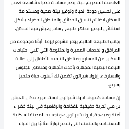
العاصمة المصرية، حيث يضم مساحات خضراء شاسعة تعمل
على تحسين جودة الحياة وتوفير بيئة صحية ومستدامة
للسكان ايضا تم تنسيق الحدائق والمناطق الخضراء بشكل
استثنائي لتوفير مظهر طبيعي ساحر يعيش فيه السكان.
بجانب الطبيعة الخلابة، يوفر مشروع ايزولا أيضًا مجموعة من
المرافق والخدمات المميزة والمتنوعة التي تلبي احتياجات
السكان، من المسابح ومناطق الترفيه للأطفال إلى صالات
اللياقة البدنية المجهزة بأحدث الأجهزة ومناطق للجلوس
والاسترخاء، إيزولا شيراتون تضمن لك أسلوب حياة متميز
ومريح.
إن مساحة كمبوند ايزولا شيراتون ليست مجرد مكان للعيش،
بل هي تجربة حقيقية للفخامة والرفاهية في بيئة خضراء
آمنة ومبهجة، ايزولا شيراتون هو تجسيد للمدينة السكنية
المستدامة والمتقنة التي تقدم توازنًا مثاليًا بين الحياة