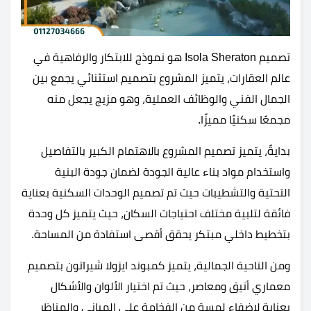
تصميم Isola Sheraton هو نموذج للابتكار والرفاهية في
عالم العقارات، يتميز المشروع بتصميم استثنائي يجمع بين
الجمال الفني والوظائف العملية، وهو مزيج يجعل منه
مجمعًا سكنيًا مميزًا.
بدايةً، يتميز تصميم المشروع بالاهتمام الكبير بالتفاصيل
واستخدام مواد بناء عالية الجودة لضمان جودة البنية
التحتية والتشطيبات حيث تم تصميم الوحدات السكنية بعناية
فائقة لتلبية مختلف احتياجات السكان، حيث يتميز كل وحدة
بتخطيط داخلي مبتكر يحقق أقصى استفادة من المساحة.
ومن الناحية الجمالية، يتميز كمبوند ايزولا شيراتون بتصميم
معماري أنيق ومعاصر، حيث تم اختيار الألوان والأشكال
بعناية لإضفاء لمسة من الفخامة على المباني والمناظر