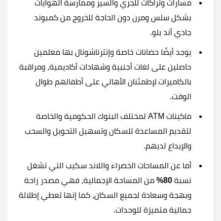
مسارات وتراكات للجري والسير وممارسة الهوايات
بشكل سلس ومرن دون الحاجة للخروج من كمبوند
جادي أند بلو.
يوجد أيضًا حضانات خاصة وإنترناشونال بها معلمين
حاصلين على لغات أجنبية وشهادات أكاديمية، ومراقبة
بالكاميرات لإطمئنان الأهالي على أطفالهم طوال
الوقت.
ماكينات ATM لمختلف البنوك الحكومية والخاصة
لتقديم المساعدة للسكان وتسهيل التحويل والسحب
والإيداع لديهم.
أما عن المساحات الخضراء واللاند سكيب التي تشغل
نسبة
80%
من المساحة الإجمالية، فهي مصدر راحة
وبهجة وسعادة لجميع السكان، كما إنها تعطي إطلالة
جمالية متميزة للوحدات.