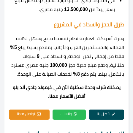
في كمبوند جادي أند بلو توجد شقق دوبليكس للبيع
بسعر يبدأ من
13,500,000
جنيه مصري.
طرق الحجز والسداد في المشروع
وفرت أسبيكت العقارية نظام تقسيط مريح وسهل لكافة
العملاء والمستثمرين العرب والأجانب بمقدم بسيط يبلغ
5%
فقط من إجمالي ثمن الوحدة، والسداد على
9
سنوات
متتالية، ودفع مبلغ جدية حجز
100,000
جنيه مصري مسترد
بالكامل، بينما يتم دفع
8%
لخدمات الصيانة على الوحدة.
يمكنك شراء وحدة سكنية الآن في كبموند جادي أند بلو
أفضل الأسعار معنا.
اتصل بنا
واتساب
تواصل معنا