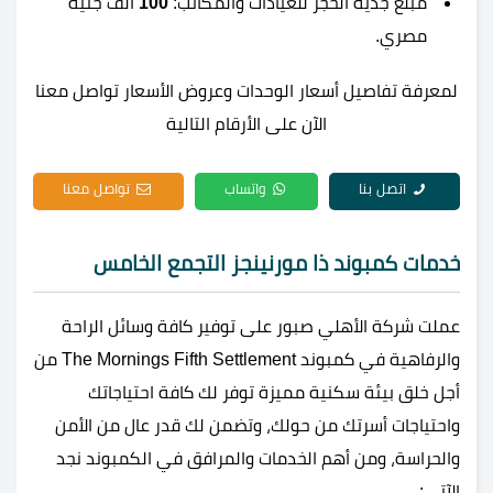
مبلغ جدية الحجز للعيادات والمكاتب:
100
ألف جنيه
مصري.
لمعرفة تفاصيل أسعار الوحدات وعروض الأسعار تواصل معنا
الآن على الأرقام التالية
اتصل بنا
واتساب
تواصل معنا
خدمات كمبوند ذا مورنينجز التجمع الخامس
عملت شركة الأهلي صبور على توفير كافة وسائل الراحة
والرفاهية في كمبوند The Mornings Fifth Settlement من
أجل خلق بيئة سكنية مميزة توفر لك كافة احتياجاتك
واحتياجات أسرتك من حولك، وتضمن لك قدر عال من الأمن
والحراسة، ومن أهم الخدمات والمرافق في الكمبوند نجد
الآتي: