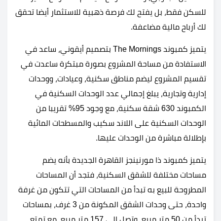
للسكن فقط، بل يفتح لك فرصة ذهبية للاستثمار أيضا تحقق
لك أرباح مالية مضاعفة.
يتميز كمبوند The Mornings بتصميم أيقوني، ساعد في
الاستفادة من مساحة المشروع بصورة مبتكرة ساعدت في
تقسيم المشروع ليضم مناطق سكنية، وعيادات، ووحدات
إدارية وتجارية، يبلغ إجمالي عدد الوحدات السكنية في
الكمبوند 630 شقة سكنية، مع وجود 95% تقريبا من
الوحدات السكنية على اللاند سكيب والمسطحات المائية
بإطلالة مباشرة من الوحدات عليها.
يتميز كمبوند ذا مورنينجز القاهرة الجديدة بأنه يضم
مساحات مختلفة للشقق السكنية، فتجد أن المساحات
المطروحة للبيع به تبدأ من المساحات التي تتكون من غرفة
واحدة، حتى وحدات الشقق المكونة من 3 غرف، بمساحات
تبدأ من 50 متر مربع، وتصل إلى 157 متر مربع، مع تمتع