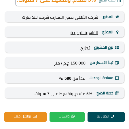
خطة الدفع
المطور
شركة الأهلي صبور العقارية
شركة لاند مارك
للتطوير العقاري Landmark
الموقع
القاهرة الجديدة
نوع المشروع
تجاري
تبدأ الأسعار من
150,000 ج.م
/ متر
مساحة الوحدات
تبدأ من
580
م²
خطة الدفع
5% مقدم، وتقسيط على 7 سنوات.
اتصل بنا
واتساب
تواصل معنا