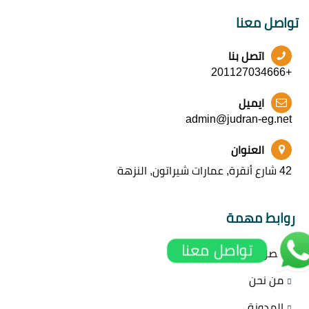
تواصل معنا
اتصل بنا
+201127034666
ايميل
admin@judran-eg.net
العنوان
42 شارع أنقرة, عمارات شيراتون, النزهة
روابط مهمة
تواصل معنا
اتصل بنا
من نحن
المدونة