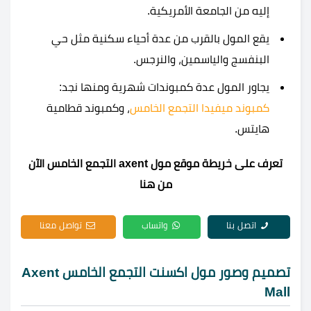
إليه من الجامعة الأمريكية.
يقع المول بالقرب من عدة أحياء سكنية مثل حي
البنفسج والياسمين، والنرجس.
يجاور المول عدة كمبوندات شهرية ومنها نجد:
كمبوند ميفيدا التجمع الخامس
، وكمبوند قطامية
هايتس.
تعرف على خريطة موقع مول axent التجمع الخامس الآن
من هنا
اتصل بنا
واتساب
تواصل معنا
تصميم وصور مول اكسنت التجمع الخامس Axent
Mall