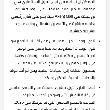
الممكن أن تساهم في نجاح المول الاستثماري هي
موقعه المتميز، وهذا ما عملت على توفيره شركة
بروجيكت في Axent Mall حيث يقع على شارع رئيسي
بداخله مباشرة من التسعين الشمالي بجانب مسجد
الشرطة مباشرة.
تنوع الوحدات: من المميز في مول أكسنت التجمع هو
تنوع الوحدات المطروحة به، مما يعمل على توفير
تجربة للعميل مكتملة حتى تساعد الوحدات بعضها
في توفير معدل زيارات مرتفع، فكثير من العملاء
يفضلون الذهاب إلى العيادات الطبية ومن ثم أخذ جولة
بالمحلات التجارية بالمكان وهكذا.
أسعار الطرح الأول: مشروع أكسنت مول التجمع الخامس
في فترة اللونش الآن، وهو من أحدث المشروعات
الجديدة بالتجمع الخامس التي تم طرحها في 2026،
مما يعني أنك أمام قرار شراء بأفضل سعر متر، مع