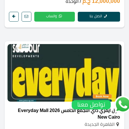
12,000,000 ج.م
/ الوحدة
اتصل بنا
واتساب
تواصل معنا
مول ايفري داي التجمع الخامس 2026 Everyday Mall
New Cairo
القاهرة الجديدة