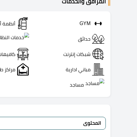
المرافق والخدمات
GYM
أنظمة أ
حدائق
شبكات إنترنت
كافيهات
مباني ادارية
مراكز ط
مساجد
المحتوى