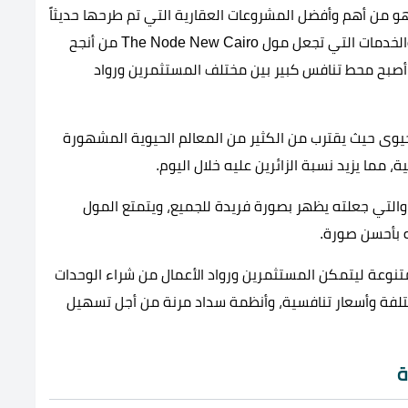
ذا نود القاهرة الجديدة The Node New Cairo، هو من أهم وأفضل المشروعات العقارية التي تم طرحها حديثاً
بالقاهرة الجديدة، والذي يوجد داخله جميع المميزات والخدمات التي تجعل مول The Node New Cairo من أنجح
 أصبح محط تنافس كبير بين مختلف المستثمرين ورواد
حيوى حيث يقترب من الكثير من المعالم الحيوية المشهورة
 مما يزيد نسبة الزائرين عليه خلال اليوم.
 والتي جعلته يظهر بصورة فريدة للجميع، ويتمتع المول
ه بأحسن صورة.
تنوعة ليتمكن المستثمرين ورواد الأعمال من شراء الوحدات
لفة وأسعار تنافسية، وأنظمة سداد مرنة من أجل تسهيل
ة