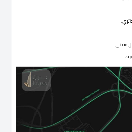
ائري.
بل سيتى.
رة.