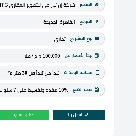
المطور
شركة إن تى جى للتطوير العقاري NTG
الموقع
القاهرة الجديدة
نوع المشروع
تجاري
تبدأ الأسعار من
100,000 ج.م
/ متر
مساحة الوحدات
تبدأ من
تبدأ من 30 متر
م²
خطة الدفع
10% مقدم وتقسيط حتى 7 سنوات
اتصل بنا
واتساب