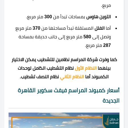
مربع.
التوين هاوس
بمساحات تبدأ من
300
متر مربع.
أما
الفلل
المستقلة تبدأ مساحتها من
370
متر مربع
وتصل إلى
580
متر مربع إلى جانب حديقة بمساحة
287
متر مربع.
كما وفرت شركة المراسم نظامين للتشطيب يمكن الاختيار
بينهما
النظام الأول
نظام التشطيب الكامل لوحدات
الكمبوند أما
النظام الثاني
نظام النصف تشطيب.
أسعار كمبوند المراسم فيفث سكوير القاهرة
الجديدة