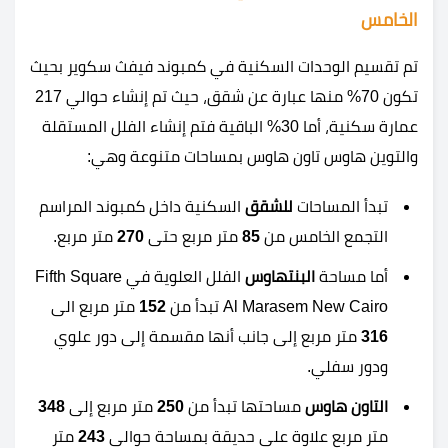
الخامس
تم تقسيم الوحدات السكنية في كمبوند فيفث سكوير بحيث
تكون 70% منها عبارة عن شقق، حيث تم إنشاء حوالي 217
عمارة سكنية، أما 30% الباقية فتم إنشاء الفلل المستقلة
والتوين هاوس تاون هاوس بمساحات متنوعة وهي:
تبدأ المساحات
للشقق
السكنية داخل كمبوند المراسم
التجمع الخامس من
85
متر مربع حتى
270
متر مربع.
أما مساحة
البنتهاوس
الفلل العلوية في Fifth Square
Al Marasem New Cairo تبدأ من
152
متر مربع الى
316
متر مربع إلى جانب أنها مقسمة إلى دور علوي
ودور سفلي.
التاون هاوس
مساحتها تبدأ من
250
متر مربع إلى
348
متر مربع علاوة على حديقة بمساحة حوالي
243
متر