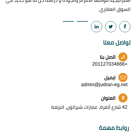
استراتيجيه قوامها الالتزام والجودة و دراسة كل ما هو جديد في
السوق العقاري
تواصل معنا
اتصل بنا
+201127034666
ايميل
admin@judran-eg.net
العنوان
42 شارع أنقرة, عمارات شيراتون, النزهة
روابط مهمة