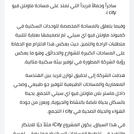
ساحراً وجمالاً فريداً التي تمتد على مساحة ماونتن فيو
i city.
وفيما يتعلق بالمساحة المخصصة للوحدات السكنية في
كمبوند ماونتن فيو اي سيتي، تم تصميمها بعناية لتلبية
متطلبات الراحة والتميز، حيث يعكس هذا الالتزام مع الحفاظ
على المساحات الكبيرة للشوارع والحدائق، وهو ما يعكس
رؤية الشركة المطورة في توفير بيئة سكنية مثالية.
هدفت الشركة إلى تحقيق توازن فريد بين الهندسة
المعمارية والمساحات الطبيعية لتوفير جو طبيعي وصحي
داخل ماستر بلان ماونتن فيو اي سيتي التجمع، يحيط
بالسكان بحياة نابضة بالنشاط والحيوية، ويعزز من جودة
الهواء والحياة الصحية في i city التجمع.
في هذا السياق، يكون المشروع iCity مثلاً حيًا للابتكار
والتفرد في تخطيط المساحات السكنية؛ مما يضفي لمسة