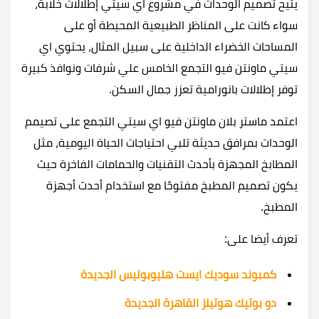
يتيح تصميم الوحدات في مشروع اي سيتي إطلالات خلابة،
سواء كانت على المناظر الطبيعية المحيطة أو على
المساحات الخضراء الداخلية على سبيل المثال، يحتوي اي
سيتي ماونتن فيو التجمع الخامس علي شرفات ونوافذ كبيرة
توفر إطلالات بانورامية تعزز جمال السكن.
اعتمد ماستر بلان ماونتن فيو اي سيتي التجمع على تصيمم
الوحدات بمرافق حديثة تلبي احتياجات الحياة اليومية، مثل
المطابخ المجهزة بأحدث التقنيات والحمامات الفاخرة حيث
يكون تصميم المطبخ مفتوحًا مع استخدام أحدث أجهزة
المطبخ.
تعرف أيضا على:
كمبوند سوديك ايست هليوبوليس الجديدة
دو بوتيك هوتيلز القاهرة الجديدة