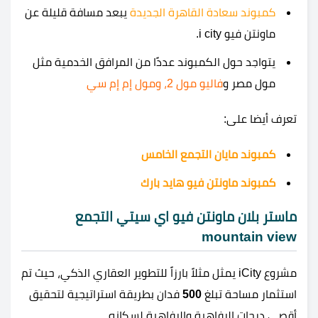
كمبوند سعادة القاهرة الجديدة
يبعد مسافة قليلة عن
ماونتن فيو i city.
يتواجد حول الكمبوند عددًا من المرافق الخدمية مثل
مول مصر و
فاليو مول 2
، و
مول إم إم سي
تعرف أيضا على:
كمبوند مايان التجمع الخامس
كمبوند ماونتن فيو هايد بارك
ماستر بلان ماونتن فيو اي سيتي التجمع
mountain view
مشروع iCity يمثل مثلاً بارزاً للتطوير العقاري الذكي، حيث تم
استثمار مساحة تبلغ
500
فدان بطريقة استراتيجية لتحقيق
أقصى درجات الرفاهية والرفاهية لسكانه.