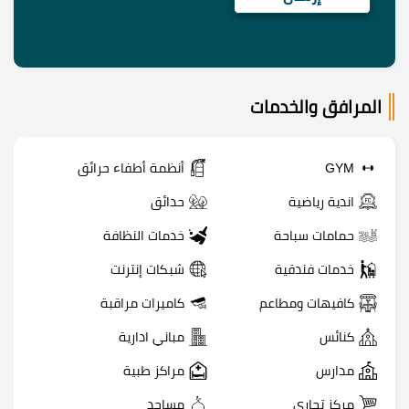
المرافق والخدمات
GYM
أنظمة أطفاء حرائق
اندية رياضية
حدائق
حمامات سباحة
خدمات النظافة
خدمات فندقية
شبكات إنترنت
كافيهات ومطاعم
كاميرات مراقبة
كنائس
مباني ادارية
مدارس
مراكز طبية
مركز تجاري
مساجد