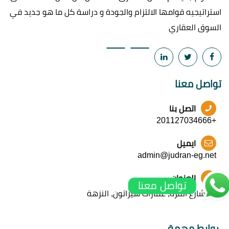
استراتيجيه قوامها الالتزام والجودة و دراسة كل ما هو جديد في
السوق العقاري
تواصل معنا
اتصل بنا
+201127034666
ايميل
admin@judran-eg.net
العنوان
تواصل معنا
42 شارع أنقرة, عمارات شيراتون, النزهة
روابط مهمة