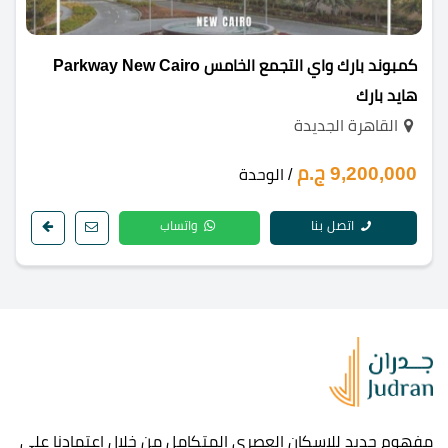
كمبوند بارك واي التجمع الخامس Parkway New Cairo
هايد بارك
القاهرة الجديدة
9,200,000 ج.م
/ الوحدة
اتصل بنا
واتساب
مفهوم جديد للإسكان العصرى المتكامل من خلال اعتمادنا على