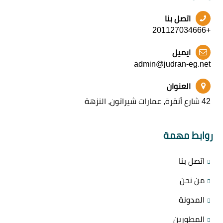
اتصل بنا
+201127034666
ايميل
admin@judran-eg.net
العنوان
42 شارع أنقرة, عمارات شيراتون, النزهة
روابط مهمة
اتصل بنا
من نحن
المدونة
المطورين