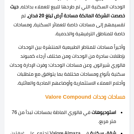
الوحدات السكنية التي تم طرحها للبيع للعملاء بداخله،
حيث
خصصت الشركة المالكة مساحة أرض تبلغ
20
فدان،
تم
تقسيمهم إلى مساحات خاصة للعمائر السكنية، ومساحات
خاصة للمناطق الترفيهية والخدمية.
وأخيراً مساحات للمناظر الطبيعية المنتشرة بين الوحدات
بإطلالات ساحرة من الوحدات ومن مختلف أرجاء كمبوند
فالوري شيراتون، وعن مساحات الوحدات؛ وفرت الإدارة وحدات
سكنية بأنواع ومساحات مختلفة بما يتوافق مع متطلبات
وأحلام العملاء الاستثمارية وأوضاعهم المادية والعائلية.
مساحات وحدات Valore Compound
استوديوهات
في فالوري الماظة بمساحات تبدأ من
76
متر مربع.
شقق سكنية
في Valore Almaza تحتوي على غرفتين