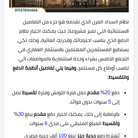
نظام السداد المرن الذي نقدمه هو جزء من التفاصيل
الاستثنائية التي تميز مشروعنا، حيث يمكنك اختيار نظام
الدفع الذي يناسب احتياجاتك وقدرتك المالية، وذلك لكي
يستطيع المستثمرين المهتمين بالاستثمار العقاري في
التجمع الخامس بشراء وحدة استثمارية بالمواصفات اتي
تناسب أوضاع كل مستثمر،
وفيما يلي تفاصيل أنظمة الدفع
والتقسيط:
دفع
20
%
مقدم
خلال فترة اللونش وفترة
تقسيط
تصل
إلى
5
سنوات بدون فوائد.
بالإضافة إلى ذلك، يمكنك اختيار دفع
مقدم
يبلغ
30
%
وتقسيط
المبلغ المتبقي على مدى
6
سنوات.
يُشترط دفع
جدية حجز
تبلغ
100
ألف جنيه مصري