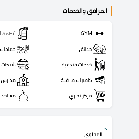
المرافق والخدمات
GYM
أنظمة أ
حدائق
حمامات 
خدمات فندقية
شبكات إ
كاميرات مراقبة
مدارس
مركز تجاري
مساجد
المحتوى