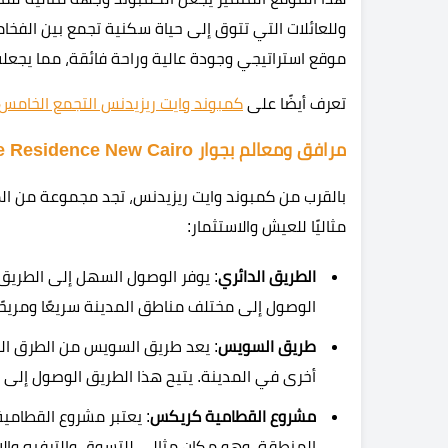
وللعائلات التي تتوق إلى حياة سكنية تجمع بين الفخامة
موقع استراتيجي وجودة عالية وراحة فائقة، مما يجعله
تعرف أيضًا على
كمبوند وايت ريزيدنس التجمع الخامس
مرافق ومعالم بجوار White Residence New Cairo
بالقرب من كمبوند وايت ريزيدنس، تجد مجموعة من المع
مثاليًا للعيش والاستثمار:
الطريق الدائري
: يوفر الوصول السهل إلى الطريق 
الوصول إلى مختلف مناطق المدينة سريعًا ومريحًا
طريق السويس
: يعد طريق السويس من الطرق الر
أخرى في المدينة. يتيح هذا الطريق الوصول إلى 
مشروع القطامية كريكس
: يعتبر مشروع القطامية
المنطقة، وهو مكان مثالي للتسوق والترفيه والا