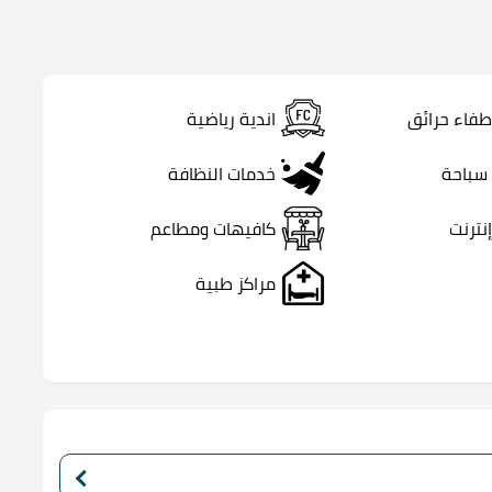
طفاء حرائق
اندية رياضية
سباحة
خدمات النظافة
نترنت
كافيهات ومطاعم
مراكز طبية