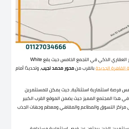
موقع وايت ريزيدنس كمبوند يمثل حقًا جوهر الاستثمار العقاري الذكي في التجمع الخامس حيث يقع White
 القاهرة الجديدة
بالقرب من
محور محمد نجيب
، وتحديدًا أمام
مس فرصة استثمارية استثنائية، حيث يمكن للمستثمرين
ة في هذا المجتمع المميز حيث يضمن الموقع القرب الكبير
 مراكز التسوق والمطاعم والمقاهي ومعظم وجهات الجذب
مستثمرين الذين يبحثون عن فرص استثمارية مستدامة