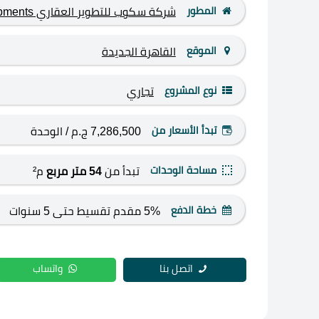
المطور
شركة سكوب للتطوير العقاري Scope Developments
الموقع
القاهرة الجديدة
نوع المشروع
تجاري
تبدأ الأسعار من
7,286,500 ج.م
/ الوحدة
مساحة الوحدات
تبدأ من
54 متر مربع
م²
خطة الدفع
5% مقدم تقسيط حتى 5 سنوات
اتصل بنا
واتساب