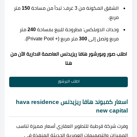
الشقق المكونة من 3 غرف: تبدأ من مساحة
150
متر
مربع.
وحدات الدوبلكس: مطروحة للبيع بمساحة
240
متر
مربع وتصل إلى
300
متر مربع (+ Private Pool).
اطلب صور وبورشور هافا ريزيدنس العاصمة الادارية الآن من
هنا
اطلب البرشور
اسعار كمبوند هافا ريزيدنس hava residence
new capital
وفرت شركة قرطبة للتطوير العقاري أسعار مميزة تناسب
المميزات والتصميمات العصرية الحديثة المنفذة في