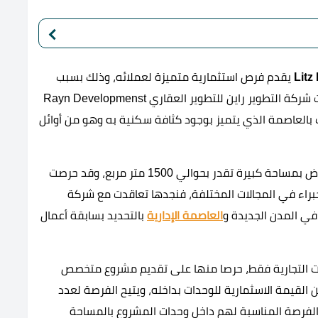
يقدم فرص استثمارية متميزة لعملائه، وذلك بسبب
الموقع الحيوي المميز الذي يقع به المول، حيث اختارت شركة التطوير راين للتطوير العقاري Rayn Developmenst
R الحي السكني الثالت بالعاصمة الذي يتميز بوجود كثافة سكنية به وهو من أوائل
تم تصميم مشروع Litz العاصمة الإدارية على قطعة أرض بمساحة كبيرة تقدر بحوالي 1500 متر مربع، وقد حرصت
راء في المجالات المختلفة، فنجدها تعاقدت مع شركة
العاصمة الإدارية
بالتحديد بسابقة أعمال
Rayn D مول ليتز للوحدات التجارية فقط، حرصا منها على تقديم مشروع متخصص
لقيمة الاسثمارية للوحدات بداخله، ويتيح الفرصة لعدد
الفرصة المناسبة لهم داخل وحدات المشروع بالمساحة