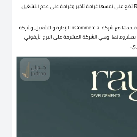
شركة راين للتطوير العقاري Rayn Developments تضع على نفسها غرامة تأخير وغرامة على عدم التشغيل،
تتعاون مع أقوى الشركات في تنفيذ مشروعاتها، فنجدها مع شركة InCommercial للإدارة والتشغيل، وشركة
ة بمشروعاتها، وهي الشركة المشرفة على البرج الأيقوني
ي.