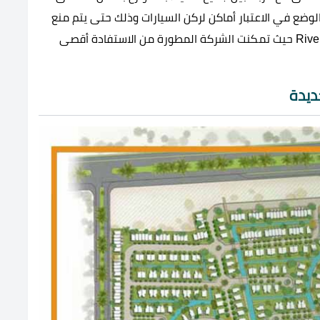
 في الاعتبار أماكن لركن السيارات وذلك حتى يتم منع
التكدس السيارات أو حدوث تزاحم داخل Rivers New Zayed حيث تمكنت الشركة المطورة من الاستفادة أقصى
ديدة