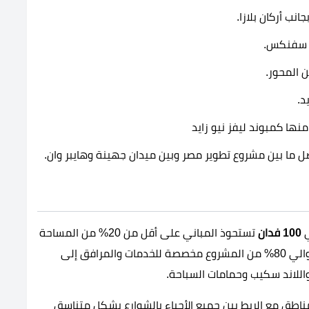
نب أركان بلازا.
ر سفنكس.
د.
 منها
كمبوند ليفز نيو زايد
 ما بين مشروع تطوير مصر وبين ميدان جهينة وهايبر وان.
ي
100 فدان
تستحوذ المباني على أقل من 20% من المساحة
الإجمالية للمشروع أما معظم المساحة والتي تقدر بحوالي 80% من المشروع مخصصة للخدمات والمرافق إلى
واللاند سكيب وحمامات السباحة.
اطق مع الربط بين جميع الأحياء بالشوارع بشكل متناسق