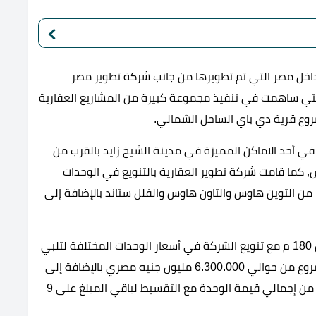
داخل مصر التي تم تطويرها من جانب شركة تطوير مصر
التي ساهمت في تنفيذ مجموعة كبيرة من المشاريع العقارية
وع قرية دي باي الساحل الشمالي.
أحد الاماكن المميزة في مدينة الشيخ زايد بالقرب من
 كما قامت شركة تطوير العقارية بالتنويع في الوحدات
من التوين هاوس والتاون هاوس والفلل ستاند بالإضافة إلى
حيث تبدأ مساحة الوحدات المختلفة داخل المشروع من 180 م مع تنويع الشركة في أسعار الوحدات المختلفة لتلبي
كافة الباحثين عن السكن الراقي، حيث تبدأ أسعار المشروع من حوالي 6.300.000 مليون جنيه مصري بالإضافة إلى
توفير نظم سداد بسيطة تبدأ من دفع 10% مقدم حجز من إجمالي قيمة الوحدة مع التقسيط لباقي المبلغ على 9