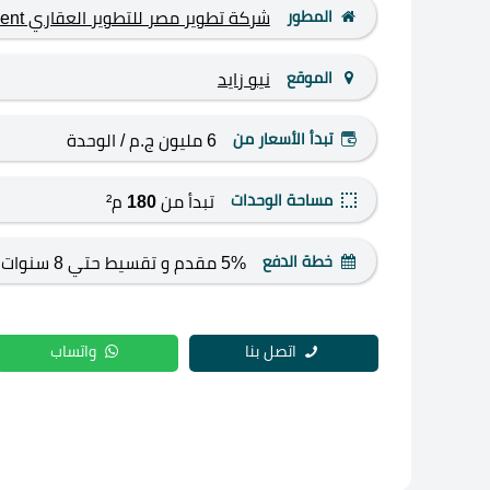
المطور
شركة تطوير مصر للتطوير العقاري Tatweer Misr Development
الموقع
نيو زايد
تبدأ الأسعار من
6 مليون ج.م
/ الوحدة
مساحة الوحدات
تبدأ من
180
م²
خطة الدفع
5% مقدم و تقسيط حتي 8 سنوات
اتصل بنا
واتساب