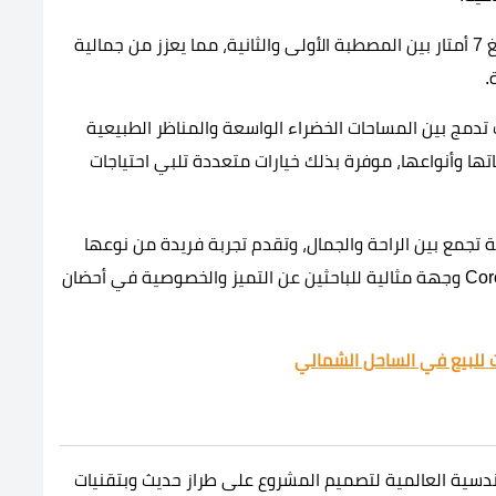
يبرز التصميم الهندسي المتقن في فارق الارتفاع البالغ 7 أمتار بين المصطبة الأولى والثانية، مما يعزز من جمالية
.
تدمج بين المساحات الخضراء الواسعة والمناظر الطبيعية
ها وأنواعها، موفرة بذلك خيارات متعددة تلبي احتياجات
جمع بين الراحة والجمال، وتقدم تجربة فريدة من نوعها
للسكن والاستجمام، ما يجعل من Coronado North Coast وجهة مثالية للباحثين عن التميز والخصوصية في أحضان
للبيع في الساحل الشمالي
ندسية العالمية لتصميم المشروع على طراز حديث وبتقنيات