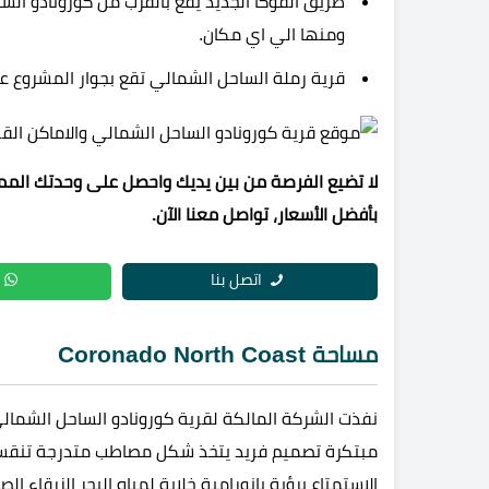
طريق الفوكا الجديد يقع بالقرب من كورونادو الس
ومنها الي اي مكان.
قرية رملة الساحل الشمالي
تقع بجوار المشروع ع
لا تضيع الفرصة من بين يديك واحصل على وحدتك الممي
بأفضل الأسعار، تواصل معنا الآن.
اتصل بنا
مساحة Coronado North Coast
مبتكرة تصميم فريد يتخذ شكل مصاطب متدرجة تنقسم إل
الاستمتاع برؤية بانورامية خلابة لمياه البحر الزرقاء الص