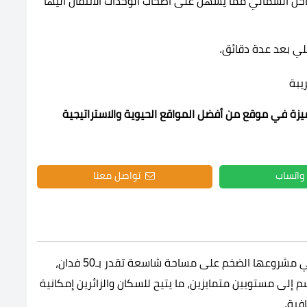
احل الشمالي مما يسهل على اصحاب الوحدات الانتقال اليها
لي بعد عدة دقائق.
زة في موقع من أفضل المواقع الحيوية والاستراتيجية
واتساب
تواصل معنا
نفذت الشركة المالكة لقرية كورونادو الساحل الشمالي مشروعها الضخم على مساحة شاسعة تقدر بـ50 فدان،
ى مستويين متمايزين، ما يتيح للسكان والزائرين إمكانية
افية.