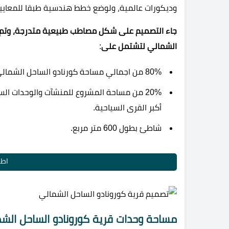
وديكورات عالمية، ولوضع خطط هندسية طبقا للمعايير ا
جاء التصميم على شكل مصاطب طبيعية متدرجة، وتم تص
الشمالي لتشتمل على
:
80% من اجمالي مساحة كورنادو الساحل الشمالي تحتوي على مساحات خضراء ومناظر طبيعية وخدمات.
20% من مساحة المشروع للمنشآت والوحدات ا
أكبر القرى السياحية.
شاطئ بطول 600 متر مربع.
اطل
مساحة وحدات قرية كورونادو الساحل الش