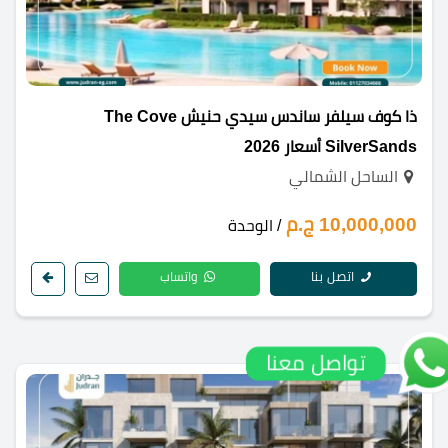
ذا كوف سيلفر ساندس سيدي حنيش The Cove
SilverSands أسعار 2026
الساحل الشمالي
10,000,000 ج.م
/ الوحدة
اتصل بنا
واتساب
تواصل معنا