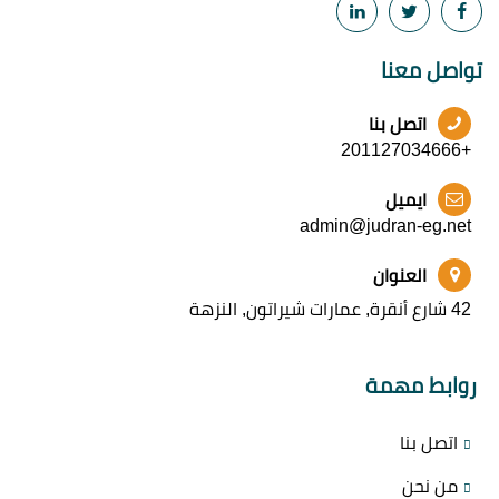
تواصل معنا
اتصل بنا
+201127034666
ايميل
admin@judran-eg.net
العنوان
42 شارع أنقرة, عمارات شيراتون, النزهة
روابط مهمة
اتصل بنا
من نحن