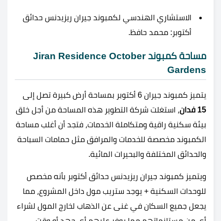
الاستشاري الهندسي لكمبوند جيران ريزيدنس حدائق
أكتوبر: محمد حافظ.
مساحة كمبوند Jiran Residence October
Gardens
يتميز كمبوند جيران 6 أكتوبر بمساحة أرض كبيرة تصل إلى
15 فدان
، استغلت شركة التطوير هذه المساحة من أجل خلق
بيئة سكنية راقية ومتكاملة الخدمات، فتجد أن أغلب مساحة
الكمبوند مخصصة للخدمات والمرافق مثل حمامات السباحة
والحدائق المختلفة والبحيرات المائية.
ويتميز كمبوند جيران ريزيدنس حدائق أكتوبر بأنه مخصص
للوحدات السكنية + يوجد ستريب مول داخل المشروع، مما
يجعل جميع السكان في غنى عن الذهاب لخارج المول لشراء
أي من مستلزماتهم مما يوفر عليهم أي جهد أو وقت