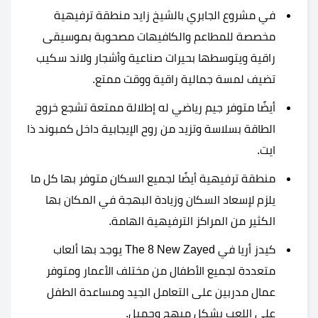
في مشروع الجابري بالشيخ زايد منطقة ترفيهية
مخصصة للمطاعم والكافيهات مصحوبة بموسيقى
راقية ويتوسطها بحيرات صناعية وأشجار ولاند سكيب
تضيف لمسة جمالية راقية ووقت ممتع.
أيضًا متوفر جيم رياضي له إطلالة ممتعة تشجع خروج
الطاقة بسلاسة وتزيد من روح الإيجابية داخل كمبوند ذا
ايت.
منطقة ترفيهية أيضًا لجميع السكان متوفر بها كل ما
يلزم لإسعاد السكان وزيادة البهجة في المكان بها
الكثير من المراكز الترفيهية الهامة.
كيدز أريا في The 8 New Zayed يوجد بها ألعاب
متعددة لجميع الأطفال من مختلف الأعمار ومتوفر
عمال مدربين على التعامل الجيد ومساعدة الطفل
على اللعب بشكل مبهج وجميل.