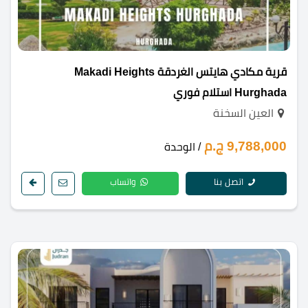
قرية مكادي هايتس الغردقة Makadi Heights
Hurghada استلام فوري
العين السخنة
9,788,000 ج.م
/ الوحدة
اتصل بنا
واتساب