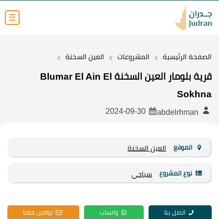
☰
›
›
›
الصفحة الرئيسية
المشروعات
العين السخنة
قرية بلومار العين السخنة Blumar El Ain El
Sokhna
2024-09-30
abdelrhman
الموقع
العين السخنة
نوع المشروع
سياحي
اتصل بنا
واتساب
تواصل معنا