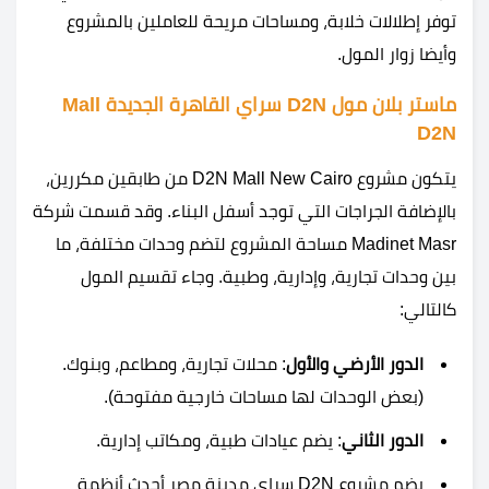
توفر إطلالات خلابة، ومساحات مريحة للعاملين بالمشروع
وأيضا زوار المول.
ماستر بلان مول D2N سراي القاهرة الجديدة Mall
D2N
يتكون مشروع D2N Mall New Cairo من طابقين مكررين،
بالإضافة الجراجات التي توجد أسفل البناء. وقد قسمت شركة
Madinet Masr مساحة المشروع لتضم وحدات مختلفة، ما
بين وحدات تجارية، وإدارية، وطبية. وجاء تقسيم المول
كالتالي:
الدور الأرضي والأول
: محلات تجارية، ومطاعم، وبنوك.
(بعض الوحدات لها مساحات خارجية مفتوحة).
الدور الثاني
: يضم عيادات طبية، ومكاتب إدارية.
يضم مشروع D2N سراي مدينة مصر أحدث أنظمة