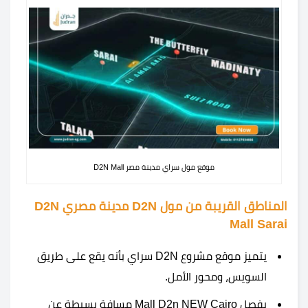
موقع مول سراي مدينة مصر D2N Mall
المناطق القريبة من مول D2N مدينة مصري D2N
Mall Sarai
يتميز موقع مشروع D2N سراي بأنه يقع على طريق
السويس، ومحور الأمل.
يفصل Mall D2n NEW Cairo مسافة بسيطة عن