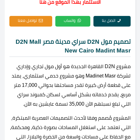
الاستثمار بهذا الموقع من هنا
اتصل بنا
واتساب
تواصل معنا
تصميم مول D2N سراي مدينة مصر D2N Mall
New Cairo Madint Masr
مشروع D2N القاهرة الجديدة هو أول مول تجاري وإداري
لشركة Madinet Masr وهو مشروع خدمي استثماري، يمتد
على قطعة أرض كبيرة تقدر مساحتها بحوالي 17,000 متر
مربع، يقدم خدماته بشكل أساسي لسكان كمبوند سراي
التي تبلغ نسبتهم الآن 35,000 نسمة عايشين به الآن.
المشروع مُصمم وفقا لأحدث التصميمات العصرية المبتكرة،
التي تعتمد على استغلال المساحات بصورة ذكية، ومحكمة،
مع الحفاظ على مساحات واسعة من الخضرة والبلازا، التي