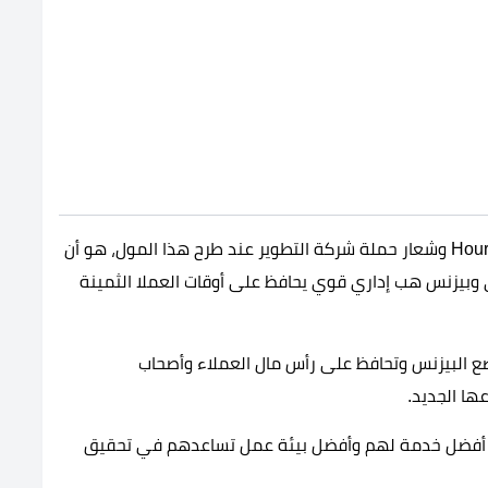
جاءت تسمية مشروع h:rs new cairo اختصارا لكلمة Hours وشعار حملة شركة التطوير عند طرح هذا المول، هو أن
وبيزنس هب إداري قوي يحافظ على أوقات العملا الثمينة
 البيزنس وتحافظ على رأس مال العملاء وأصحاب
ا الجديد.
 أفضل خدمة لهم وأفضل بيئة عمل تساعدهم في تحقيق