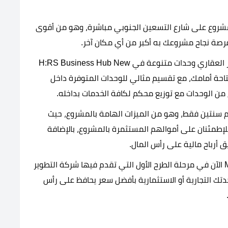
لمشروع على شارع التسعين الجنوبي مباشرة، وهو من أقوى
 فرصة نجاح مشروعك به أكبر من أي مكان آخر.
: وفرت شركة ماين ماركس للتطوير العقاري وحدات متنوعة في H:RS Business Hub New
لمتاحة أمامك، مع تقسيم مثالي للوحدات المتوفرة داخل
ن الوحدات مع توزيع محكم لكافة الخدمات بداخله.
دة استلام سنتين فقط، وهو من الميزات الهامة بالمشروع، حيث
لإطمئنان على أموالهم المستثمرة بالمشروع، بالإضافة
رباح مالية على رأس المال.
: مشروع Mall H:RS New Cairo الآن في مرحلة الطرح الأول التي تقدم فيها شركة التطوير
ك التجارية أو الاستثمارية بأفضل سعر يحافظ على رأس