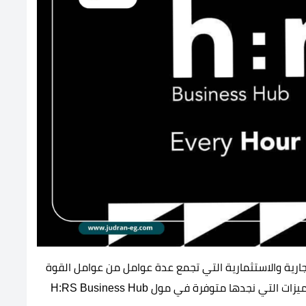
H:R من المشروعات التجارية والاستثمارية التي تجمع عدة عوامل من عوامل القوة
التي تساهم في نجاح فرص الاستثمار به، ومن أبرز المميزات التي نجدها متوفرة في مول H:RS Business Hub