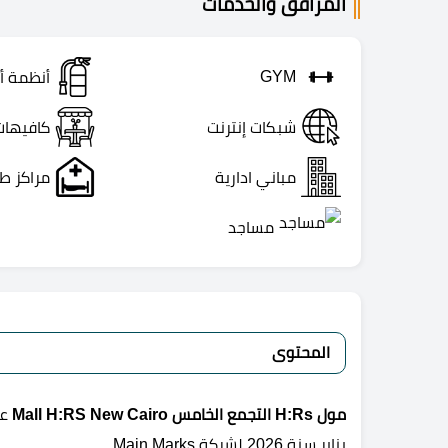
المرافق والخدمات
GYM
أنظمة أ
شبكات إنترنت
كافيهات
مباني ادارية
مراكز ط
مساجد
المحتوى
مول H:Rs التجمع الخامس Mall H:RS New Cairo
عل
يناير سنة 2026 لشركة Main Marks.