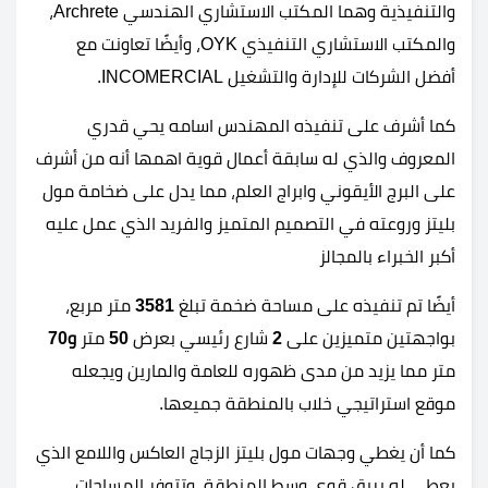
والتنفيذية وهما المكتب الاستشاري الهندسي Archrete،
والمكتب الاستشاري التنفيذي OYK، وأيضًا تعاونت مع
أفضل الشركات للإدارة والتشغيل INCOMERCIAL.
كما أشرف على تنفيذه المهندس اسامه يحي قدري
المعروف والذي له سابقة أعمال قوية اهمها أنه من أشرف
على البرج الأيقوني وابراج العلم، مما يدل على ضخامة مول
بليتز وروعته في التصميم المتميز والفريد الذي عمل عليه
أكبر الخبراء بالمجالز
أيضًا تم تنفيذه على مساحة ضخمة تبلغ
3581
متر مربع،
بواجهتين متميزين على
2
شارع رئيسي بعرض
50
متر
و70
متر مما يزيد من مدى ظهوره للعامة والمارين ويجعله
موقع استراتيجي خلاب بالمنطقة جميعها.
كما أن يغطي وجهات مول بليتز الزجاج العاكس واللامع الذي
يعطي له بريق قوي وسط المنطقة، وتتوفر المساحات