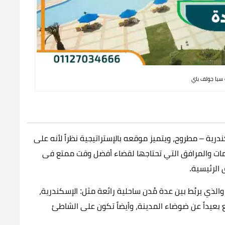
 سيا جولف باي
يلو 110 على طريق الإسكندرية – مطروح، ويتميز موقعه بالإستراتيجية نظراً لأنه على
خدمات والمرافق التي تحتاجها لقضاء أفضل وقت ممتع فى
 الرئيسية.
لذي يربُط بين عدة مُدن ساحلية رائعة مثل: الإسكندرية،
بعيداً عن ضوضاء المدينة، وأيضاً تكون على الشاطئ