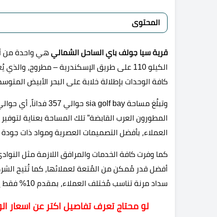
المحتوى
قرية سيا جولف باي الساحل الشمالي
هي واحدة من أب
الكيلو 110 على طريق الإسكندرية – مطروح، وال
كافة الوحدات بإطلالة خلابة على البحر الأبيض المتوسط
وتبلُغ مساحة  golf bay
المطورون العرب القابضة” تلك المساحة بعناية لتوفير
العملاء، بأفضل التصميمات العصرية ومواد ذات جودة عا
كما وفرت كافة الخدمات والمرافق اللازمة مثل النواد
أفضل قدر مُمكن من المُتعة لعملائها، كما تُتيح الش
سداد مرنة تناسب مُختلف العملاء، بمقدم 10% فقط يمكنك إمتلاك وحدتك.
لو محتاج تعرف تفاصيل اكتر عن اسعار الو