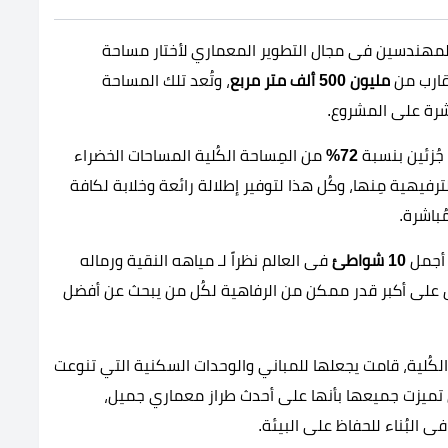
لمهندسين فى مجال التطوير المعماري لأختار مساحة
ُقارب من
مليون 500 ألف متر مربع
، وتُعد تلك المساحة
شرة على المشروع.
ُزئين بنسبة
72%
من المِساحة الكُلية المساحات الخضراء
رفيهية مِنها، وكُل هذا لتوفير إطلالة رائعة وخلابة لكافة
باشرة.
ن أجمل
10 شواطئ
فى العالم نظراً لـ مياهه النقية ورماله
ل على أكبر قدر ممكن من الرفاهية لكُل من يبحث عن أفضل
كُلية، قامت يجعلها للمباني والوحدات السكنية التي تنوعت
تي تميزت جميعها بأنها على أحدث طراز معماري جميل،
 البُناء للحفاظ على البيئة.