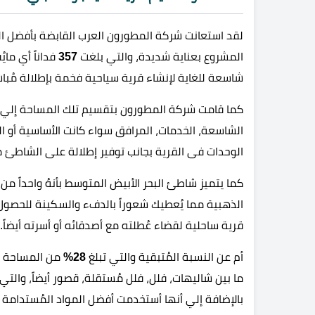
لقد استعانت شركة المطورون العرب القابضة بأفضل ا
المشروع بعناية شديدة، والتي بلغت
357
فداناً أي ماي
شاسعة للغاية لإنشاء قرية سياحية فخمة بإطلالة مُبا
كما قامت شركة المطورون بتقسيم تلك المساحة إلي ج
الشاسعة، الخدمات، المرافق سواء كانت الأساسية أو الت
الوحدات فى القرية بجانب توفير إطلالة على الشاطئ مُ
كما يتميز شاطئ البحر الأبيض المتوسط بأنهُ واحداً م
الذهبية مما يُعطيك شعوراً بالدفء والسكينة للحصو
قرية ساحلية لقضاء عُطلته مع أصدقائه أو أسرته أيضاً.
أم عن النسبة المُتبقية والتي تبلغ
28%
من المساحة ال
ما بين شاليهات، فلل، فلل مُستقلة، قصور أيضاً، وال
بالإضافة إلي أنها أستخدمت أفضل المواد المُستدامة فى