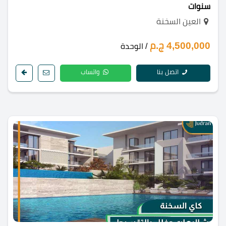
سنوات
العين السخنة
4,500,000 ج.م
/ الوحدة
اتصل بنا
واتساب