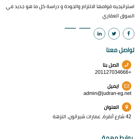
استراتيجيه قوامها الالتزام والجودة و دراسة كل ما هو جديد في
السوق العقاري
تواصل معنا
اتصل بنا
+201127034666
ايميل
admin@judran-eg.net
العنوان
42 شارع أنقرة, عمارات شيراتون, النزهة
روابط مهمة